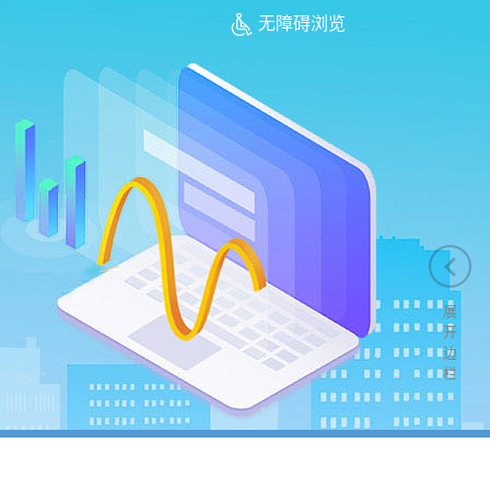
无障碍浏览
展
开
边
栏