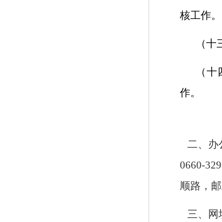
核工作。
（十
（十
作。
二、
办
0660-32
顺路，邮
三、网