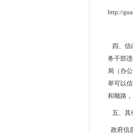
http://gu
四、
信
务干部违
局（办公
举可以信
和顺路，
五、
其
政府信息