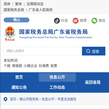
简体
|
繁体
|
无障碍浏览
国家税务总局
|
广东省人民政府
佛山
抖音
微博
微信
本站热词：
个税
增值税
小微企业
社保费
发票
首页
信息公开
返回省局
通知公告
工作动态
首页
>
佛山市税务局
>
信息公开
>
年度法治报告