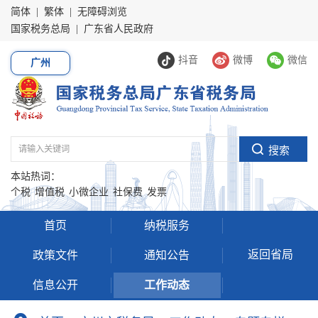
简体
|
繁体
|
无障碍浏览
国家税务总局
|
广东省人民政府
抖音
微博
微信
广州
本站热词：
个税
增值税
小微企业
社保费
发票
首页
纳税服务
返回省局
政策文件
通知公告
信息公开
工作动态