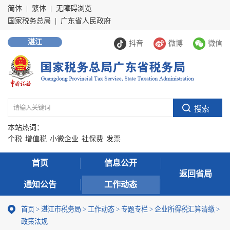
简体
|
繁体
|
无障碍浏览
国家税务总局
|
广东省人民政府
湛江
抖音
微博
微信
本站热词：
个税
增值税
小微企业
社保费
发票
首页
信息公开
返回省局
通知公告
工作动态
首页
>
湛江市税务局
>
工作动态
>
专题专栏
>
企业所得税汇算清缴
>
政策法规