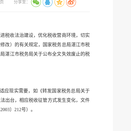
页
分享至：
服务网
政务
推进税收法治建设，优化税收营商环境，切实
公示
执法
号修改）的有关规定，国家税务总局湛江市税
税务局
电子
总局湛江市税务局关于公布全文失效废止的税
微信
微博
新浪
不适应现实需要，如《转发国家税务总局关于
传递
政声
上位法出台，相应税收征管方式发生变化，文件
03〕212号）。
建议
网站