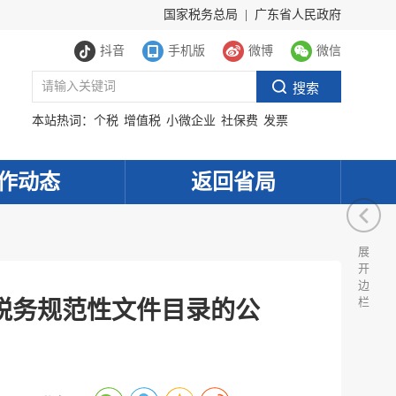
国家税务总局
|
广东省人民政府
抖音
手机版
微博
微信
本站热词：
个税
增值税
小微企业
社保费
发票
作动态
返回省局
展
开
边
栏
税务规范性文件目录的公