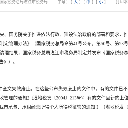
国家税务总局湛江市税务局
字号：
[
大
]
[
中
]
[
小
]
打印本
央、国务院关于推进依法行政、建设法治政府的部署和要求，
制定管理办法》（国家税务总局令第41号公布，第50号、第53
清理结果，国家税务总局湛江市税务局制定并发布《国家税务
告》）。
件全文失效废止。在这些公布失效废止的文件中，有的文件已
管理的通知》(湛地税发〔2004〕213号)；有的文件因新的
市承包、承租经营所得个人所得税征管的通知 》（湛地税发〔20