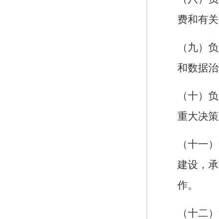
费和有关
（九）负
和数据治
（十）负
重大决策
（十一）
建设，承
作。
（十二）