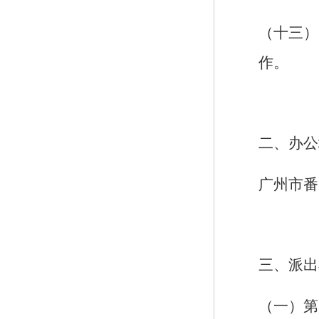
（十三）
作。
二、办公
广州市番
三、派出
（一）第