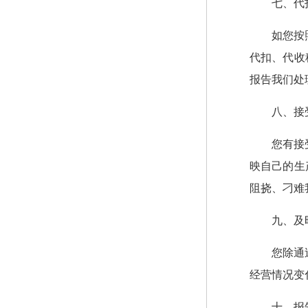
七、代
如您按
代扣、代收
报告我们处
八、接
您有接
映自己的生
阻挠、刁难
九、及
您除通
经营情况变
十、报