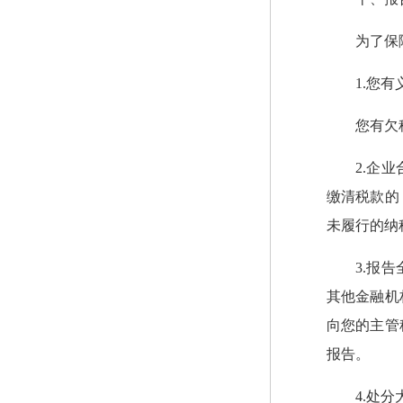
为了保
1.您
您有欠
2.企
缴清税款的
未履行的纳
3.报
其他金融机
向您的主管
报告。
4.处