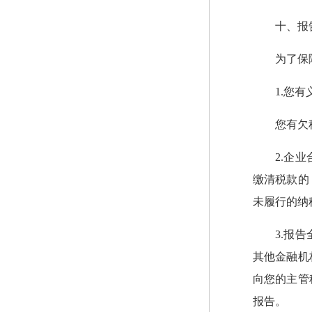
十、报
为了保
1.您
您有欠
2.企
缴清税款的
未履行的纳
3.报
其他金融机
向您的主管
报告。