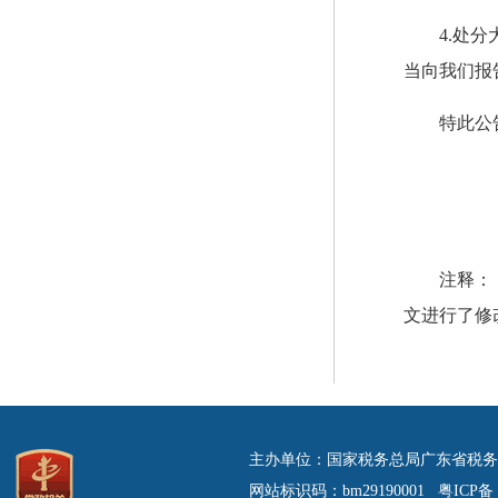
4.处
当向我们报
特此公
注释：
文进行了修
主办单位：国家税务总局广东省税务
网站标识码：bm29190001 粤ICP备 0