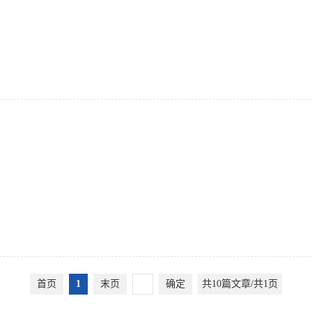
首页
1
末页
确定
共10篇文章/共1页