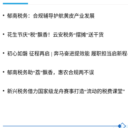
郁南税务：合规辅导护航黄皮产业发展
花生节庆“税”飘香！云安税务“摆摊”送干货
初心如磐 征程再启 | 奔马奋进提效能 履职担当启新程——云浮市税务局以“奔马行动
郁南税务助“荔”飘香，惠农合规两不误
新兴税务借力国家级龙舟赛事打造“流动的税费课堂”