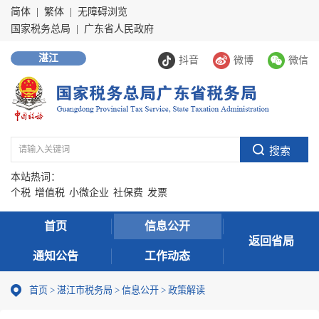
简体
|
繁体
|
无障碍浏览
国家税务总局
|
广东省人民政府
湛江
抖音
微博
微信
本站热词：
个税
增值税
小微企业
社保费
发票
首页
信息公开
返回省局
通知公告
工作动态
首页
>
湛江市税务局
>
信息公开
>
政策解读