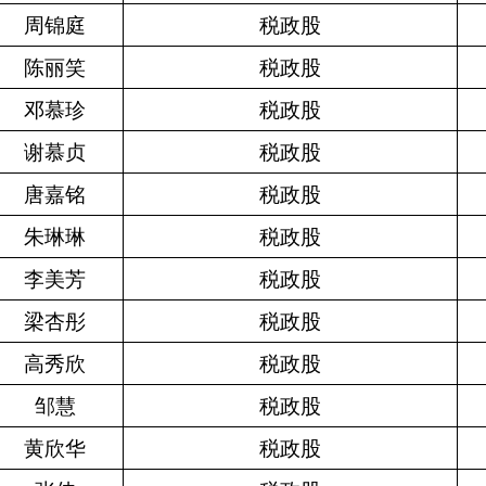
周锦庭
税政股
陈丽笑
税政股
邓慕珍
税政股
谢慕贞
税政股
唐嘉铭
税政股
朱琳琳
税政股
李美芳
税政股
梁杏彤
税政股
高秀欣
税政股
邹慧
税政股
黄欣华
税政股