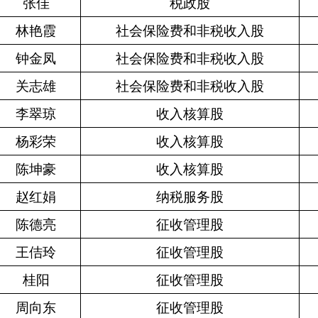
张佳
税政股
林艳霞
社会保险费和非税收入股
钟金凤
社会保险费和非税收入股
关志雄
社会保险费和非税收入股
李翠琼
收入核算股
杨彩荣
收入核算股
陈坤豪
收入核算股
赵红娟
纳税服务股
陈德亮
征收管理股
王佶玲
征收管理股
桂阳
征收管理股
周向东
征收管理股