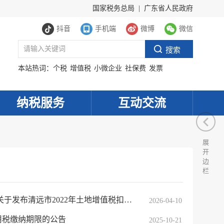
国家税务总局
|
广东省人民政府
抖音
手机端
微博
微信
本站热词：
个税
增值税
小微企业
社保费
发票
纳税服务
互动交流
展
开
边
栏
2022年土地增值税扣除项目金额标准的公告
2026-04-10
用税缴纳期限的公告
2025-10-21