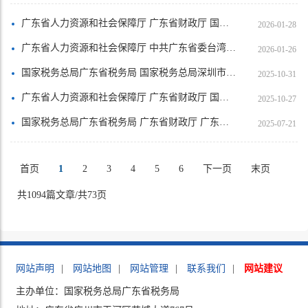
广东省人力资源和社会保障厅 广东省财政厅 国家税务总局广东省税务局关于做好大龄领取失业保险金人员参加企业职工基本养老保险有关事项的通知
2026-01-28
广东省人力资源和社会保障厅 中共广东省委台湾工作办公室 中共广东省委港澳工作办公室 广东省财政厅 国家税务总局广东省税务局关于印发《支持港澳青年在粤港澳大湾区就业创业的实施细则》的通知
2026-01-26
国家税务总局广东省税务局 国家税务总局深圳市税务局 广东省财政厅 广东省水利厅关于进一步加强水资源税征管有关事项的公告
2025-10-31
广东省人力资源和社会保障厅 广东省财政厅 国家税务总局广东省税务局关于公布2025年职工基本养老保险缴费基数上下限和基本养老金计发基数等有关问题的通知
2025-10-27
国家税务总局广东省税务局 广东省财政厅 广东省水利厅关于印发《广东省水土保持补偿费征管工作流程》的通知
2025-07-21
首页
1
2
3
4
5
6
下一页
末页
共1094篇文章/共73页
网站声明
|
网站地图
|
网站管理
|
联系我们
|
网站建议
主办单位：国家税务总局广东省税务局